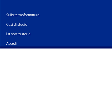
Sulla termoformatura
Casi di studio
La nostra storia
Accedi
Contattaci
Consegna e resi
Iscriviti alla mailing list
Inviando questo, acconsento al trattamento dei miei dati per
finalità di marketing