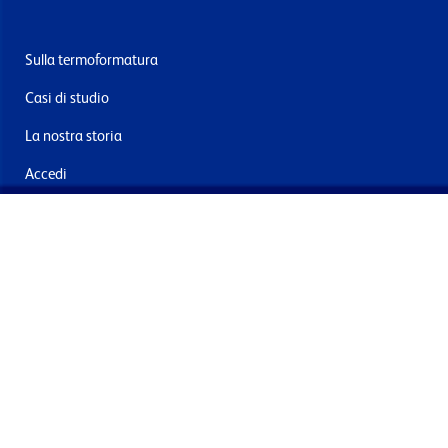
Sulla termoformatura
Casi di studio
La nostra storia
Accedi
Contattaci
Consegna e resi
Iscriviti alla mailing list
Inviando questo, acconsento al trattamento dei miei dati per
finalità di marketing