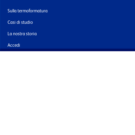
Sulla termoformatura
Casi di studio
La nostra storia
Accedi
Contattaci
Consegna e resi
Iscriviti alla mailing list
Inviando questo, acconsento al trattamento dei miei dati per
finalità di marketing