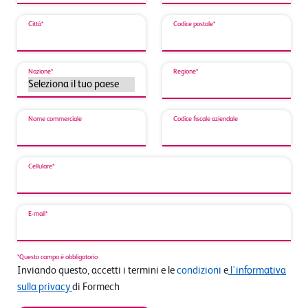
Città*
Codice postale*
Nazione*
Regione*
Nome commerciale
Codice fiscale aziendale
Cellulare*
E-mail*
*Questo campo è obbligatorio
Inviando questo, accetti i termini e le
condizioni
e
l'informativa
sulla privacy
di Formech