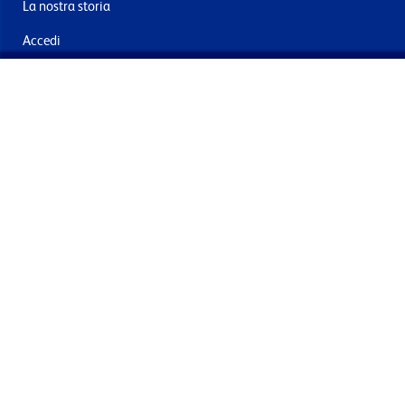
La nostra storia
Accedi
Contattaci
Consegna e resi
Iscriviti alla mailing list
Inviando questo, acconsento al trattamento dei miei dati per
finalità di marketing
Termini e le condizioni
Informativa sulla privacy