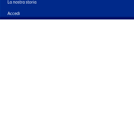
La nostra storia
Accedi
Contattaci
Consegna e resi
Iscriviti alla mailing list
Inviando questo, acconsento al trattamento dei miei dati per
finalità di marketing
Termini e le condizioni
Informativa sulla privacy