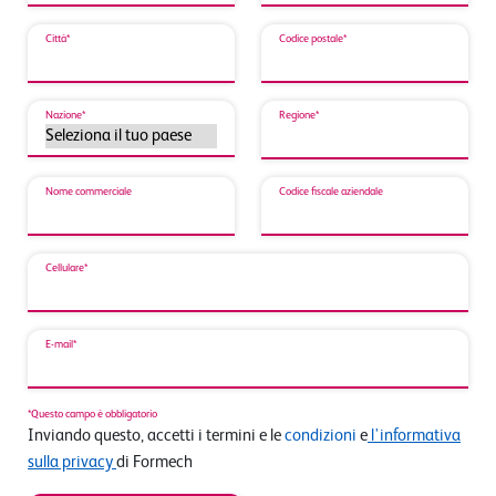
Città*
Codice postale*
Nazione*
Regione*
Nome commerciale
Codice fiscale aziendale
Cellulare*
E-mail*
*Questo campo è obbligatorio
Inviando questo, accetti i termini e le
condizioni
e
l'informativa
sulla privacy
di Formech