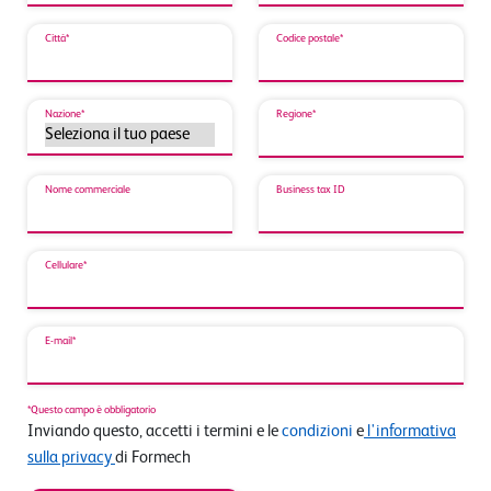
Città*
Codice postale*
Nazione*
Regione*
Nome commerciale
Business tax ID
Cellulare*
E-mail*
*Questo campo è obbligatorio
Inviando questo, accetti i termini e le
condizioni
e
l'informativa
sulla privacy
di Formech