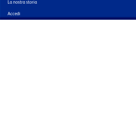
La nostra storia
Accedi
Contattaci
Consegna e resi
Iscriviti alla mailing list
Inviando questo, acconsento al trattamento dei miei dati per
finalità di marketing
Termini e le condizioni
Informativa sulla privacy