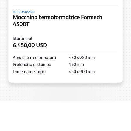
SERIE DA BANCO
Macchina termoformatrice Formech
450DT
Starting at
6.450,00 USD
Area di termoformatura
430
x
280
mm
Profondità di stampo
160
mm
Dimensione foglio
450
x
300
mm