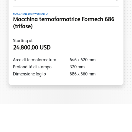
MACCHINE DA PAVIMENTO
Macchina termoformatrice Formech 686
(trifase)
Starting at
24.800,00 USD
Area di termoformatura
646
x
620
mm
Profondità di stampo
320
mm
Dimensione foglio
686
x
660
mm