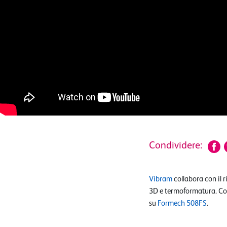
Condividere:
Vibram
collabora con il 
3D e termoformatura. Co
su
Formech 508FS
.