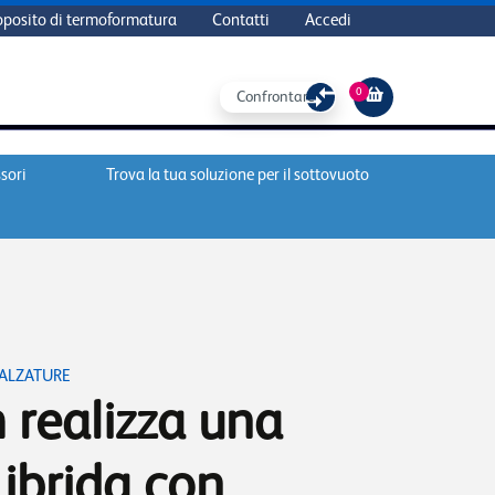
oposito di termoformatura
Contatti
Accedi
0
Confrontare
sori
Trova la tua soluzione per il sottovuoto
ALZATURE
 realizza una
 ibrida con