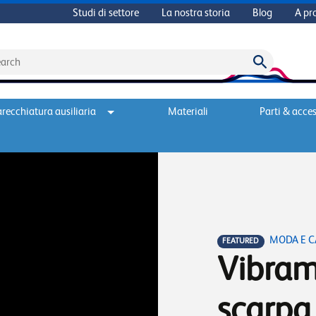
Studi di settore
La nostra storia
Blog
A pr
recchiatura ausiliaria
Materiali
Parti & acces
MODA E C
FEATURED
Vibram
scarpa