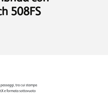
ch 508FS
5 passaggi, tra cui stampa
tX e formata sottovuoto