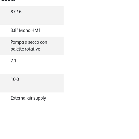
87 / 6
3.8" Mono HMI
Pompa a secco con
palette rotative
7.1
10.0
External air supply