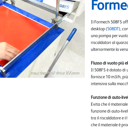
Forme
Il Formech 508FS offre
desktop (
508DT
), co
una pompa per vuoto 
riscaldatori al quar
ulteriormente la versa
Flusso di vuoto più e
Il 508FS è dotato di
fornisce 10 m3/h, più
intensiva sulla macc
Funzione di auto-liv
Evita che il material
funzione di auto-liv
tra il riscaldatore e 
che il materiale è pr