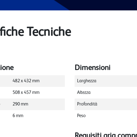
fiche Tecniche
zione
Dimensioni
482
x
432
mm
Larghezza
508
x
457
mm
Altezza
o
290
mm
Profondità
6
mm
Peso
Requisiti aria comp