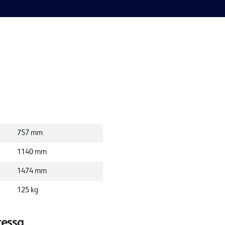
757
mm
1140
mm
1474
mm
125
kg
ressa