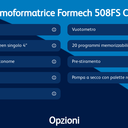
moformatrice Formech 508FS Ca
Vuotometro
een singolo 4”
20 programmi memorizzabili
utonome
Pre-stiramento
Pompa a secco con palette 
Opzioni