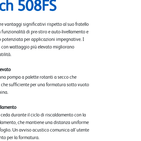
ch 508FS
 vantaggi significativi rispetto al suo fratello
n funzionalità di pre-stiro e auto-livellamento e
potenziata per applicazioni impegnative. I
zo con wattaggio più elevato migliorano
tilità.
levato
 una pompa a palette rotanti a secco che
 che sufficiente per una formatura sotto vuoto
hina.
ellamento
e ceda durante il ciclo di riscaldamento con la
ellamento, che mantiene una distanza uniforme
il foglio. Un avviso acustico comunica all'utente
onto per la formatura.