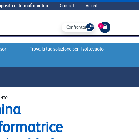
oposito di termoformatura
Contatti
Accedi
0
Confrontare
sori
Trova la tua soluzione per il sottovuoto
AGGIUNGI AL CARRELLO
ENTO
ina
formatrice