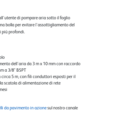
all'utente di pompare aria sotto il foglio
na bolla per evitare l'assottigliamento del
i più profondi.
olo
mento dell'aria da 3 m x 10 mm con raccordo
mm a 3/8" BSPT
circa 5 m, con fili conduttori esposti per il
a scatola di alimentazione di rete
mesi
lli da pavimento in azione
sul nostro canale