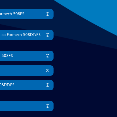
Formech 508FS
astica Formech 508DT/FS
h 508FS
508DT/FS