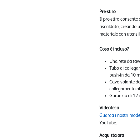
Pre-stiro
Il pre-stiro consente 
riscaldato, creando u
materiale con utensil
Cosa è incluso?
Una rete da tav
Tubo di collega
push-in da 10 
Cavo volante da 
collegamento all
Garanzia di 12 
Videoteca
Guarda i nostri mode
YouTube.
Acquista ora