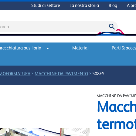
Studi di settore
La nostra storia
Blog
A pr
recchiatura ausiliaria
Materiali
Parti & acces
>
>
RMOFORMATURA
MACCHINE DA PAVIMENTO
508FS
MACCHINE DA PAVIM
Macch
termo