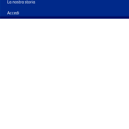
La nostra storia
Accedi
Contattaci
Consegna e resi
Iscriviti alla mailing list
Inviando questo, acconsento al trattamento dei miei dati per
finalità di marketing
Termini e le condizioni
Informativa sulla privacy