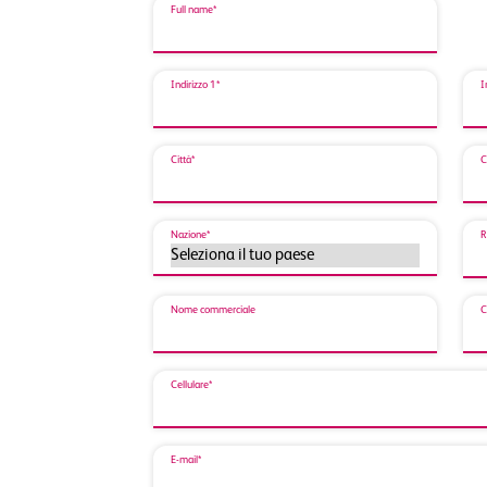
Full name*
Indirizzo 1*
I
Città*
C
Nazione*
R
Nome commerciale
C
Cellulare*
E-mail*