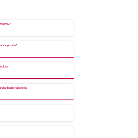
ndirizzo 2
odice postale*
egione*
odice fiscale aziendale