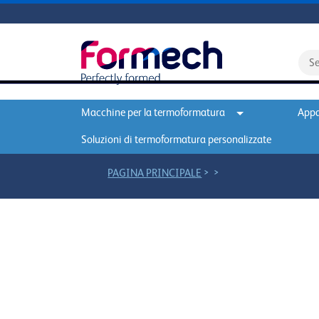
Macchine per la termoformatura
Appa
Soluzioni di termoformatura personalizzate
>
>
PAGINA PRINCIPALE