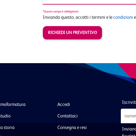
*Questo campo è obbligatorio
Inviando questo, accetti i termini e le
condizioni
e
RICHIEDI UN PREVENTIVO
Iscrivit
ermoformatura
Accedi
studio
Contattaci
a storia
Consegna e resi
Inviand