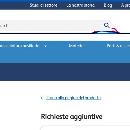
Studi di settore
La nostra storia
Blog
A pr
recchiatura ausiliaria
Materiali
Parti & acces
Torna alla pagina del prodotto
Richieste aggiuntive