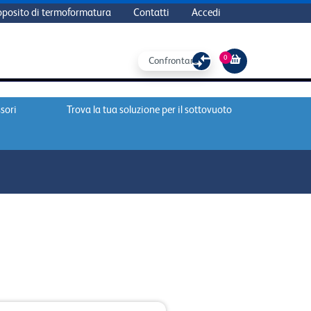
oposito di termoformatura
Contatti
Accedi
0
Confrontare
sori
Trova la tua soluzione per il sottovuoto