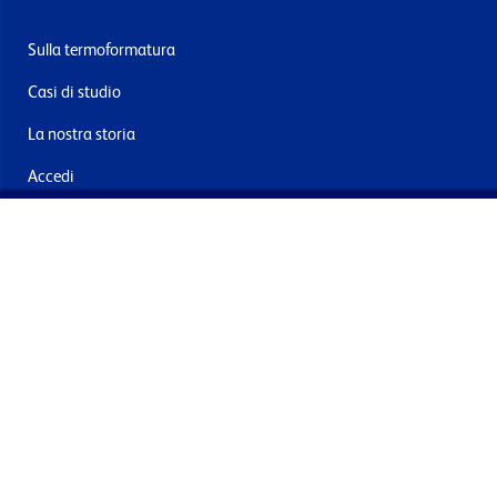
Sulla termoformatura
Casi di studio
La nostra storia
Accedi
Contattaci
Consegna e resi
Iscriviti alla mailing list
Inviando questo, acconsento al trattamento dei miei dati per
finalità di marketing