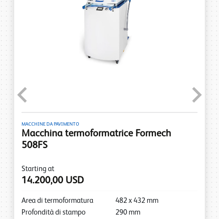
Previous
Next
MACCHINE DA PAVIMENTO
Macchina termoformatrice Formech
508FS
Starting at
14.200,00 USD
Area di termoformatura
482
x
432
mm
Profondità di stampo
290
mm