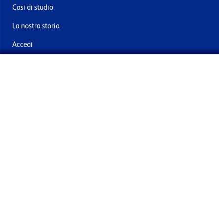
Casi di studio
La nostra storia
Accedi
Contattaci
Consegna e resi
Iscriviti alla mailing list
Inviando questo, acconsento al trattamento dei miei dati per
finalità di marketing